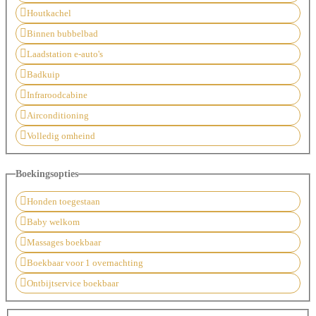
Houtkachel
Binnen bubbelbad
Laadstation e-auto's
Badkuip
Infraroodcabine
Airconditioning
Volledig omheind
Boekingsopties
Honden toegestaan
Baby welkom
Massages boekbaar
Boekbaar voor 1 overnachting
Ontbijtservice boekbaar