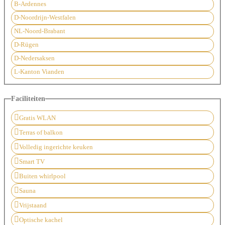
B-Ardennes
D-Noordrijn-Westfalen
NL-Noord-Brabant
D-Rügen
D-Nedersaksen
L-Kanton Vianden
Faciliteiten
Gratis WLAN
Terras of balkon
Volledig ingerichte keuken
Smart TV
Buiten whirlpool
Sauna
Vrijstaand
Optische kachel