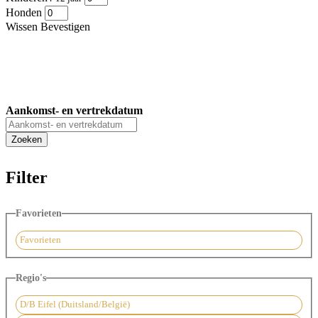
Honden
Wissen
Bevestigen
Aankomst- en vertrekdatum
Filter
Favorieten
Favorieten
Regio's
D/B Eifel (Duitsland/België)