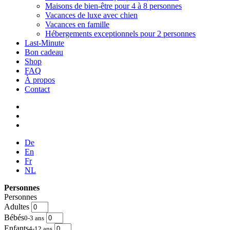
Maisons de bien-être pour 4 à 8 personnes
Vacances de luxe avec chien
Vacances en famille
Hébergements exceptionnels pour 2 personnes
Last-Minute
Bon cadeau
Shop
FAQ
À propos
Contact
De
En
Fr
NL
Personnes
Personnes
Adultes
Bébés
0-3 ans
Enfants
4-12 ans