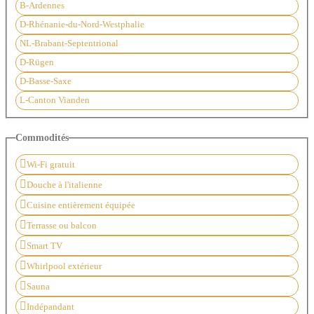
B-Ardennes
D-Rhénanie-du-Nord-Westphalie
NL-Brabant-Septentrional
D-Rügen
D-Basse-Saxe
L-Canton Vianden
Commodités
Wi-Fi gratuit
Douche à l'italienne
Cuisine entièrement équipée
Terrasse ou balcon
Smart TV
Whirlpool extérieur
Sauna
Indépandant