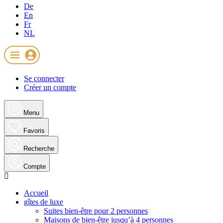
De
En
Fr
NL
Se connecter
Créer un compte
Menu
Favoris
Recherche
Compte
Accueil
gîtes de luxe
Suites bien-être pour 2 personnes
Maisons de bien-être jusqu’à 4 personnes