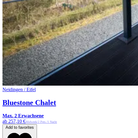
Neidingen / Eifel
Bluestone Chalet
Max. 2 Erwachsene
ab 257,10 €
Midweek/2 Pers./1 Nacht
Add to favorites