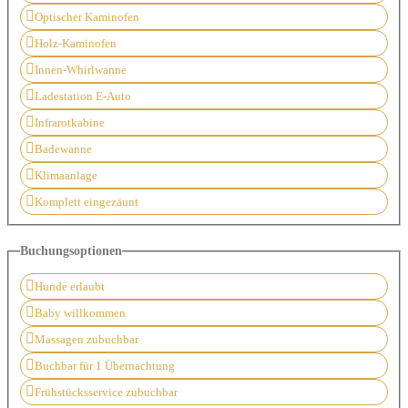
Optischer Kaminofen
Holz-Kaminofen
Innen-Whirlwanne
Ladestation E-Auto
Infrarotkabine
Badewanne
Klimaanlage
Komplett eingezäunt
Buchungsoptionen
Hunde erlaubt
Baby willkommen
Massagen zubuchbar
Buchbar für 1 Übernachtung
Frühstücksservice zubuchbar