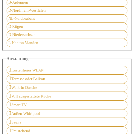
B-Ardennen
D-Nordrhein-Westfalen
NL-Nordbrabant
D-Rügen
D-Niedersachsen
L-Kanton Vianden
Ausstattung
Kostenfreies WLAN
Terrasse oder Balkon
Walk-in Dusche
Voll ausgestattete Küche
Smart TV
Außen-Whirlpool
Sauna
Freistehend