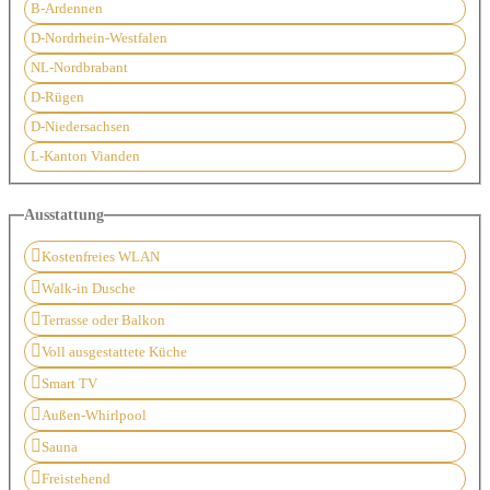
B-Ardennen
D-Nordrhein-Westfalen
NL-Nordbrabant
D-Rügen
D-Niedersachsen
L-Kanton Vianden
Ausstattung
Kostenfreies WLAN
Walk-in Dusche
Terrasse oder Balkon
Voll ausgestattete Küche
Smart TV
Außen-Whirlpool
Sauna
Freistehend