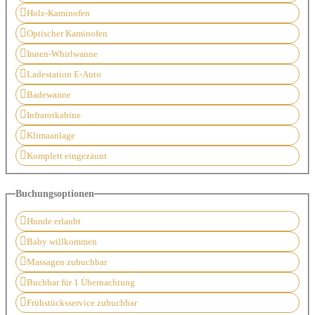
Holz-Kaminofen
Optischer Kaminofen
Innen-Whirlwanne
Ladestation E-Auto
Badewanne
Infrarotkabine
Klimaanlage
Komplett eingezäunt
Buchungsoptionen
Hunde erlaubt
Baby willkommen
Massagen zubuchbar
Buchbar für 1 Übernachtung
Frühstücksservice zubuchbar