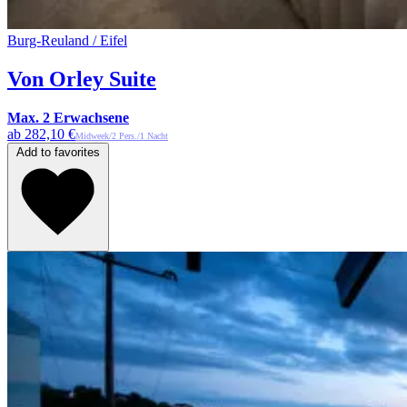
Burg-Reuland / Eifel
Von Orley Suite
Max. 2 Erwachsene
ab 282,10 €
Midweek/2 Pers./1 Nacht
Add to favorites