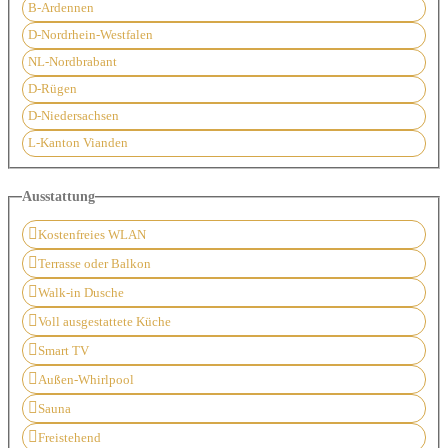
B-Ardennen
D-Nordrhein-Westfalen
NL-Nordbrabant
D-Rügen
D-Niedersachsen
L-Kanton Vianden
Ausstattung
Kostenfreies WLAN
Terrasse oder Balkon
Walk-in Dusche
Voll ausgestattete Küche
Smart TV
Außen-Whirlpool
Sauna
Freistehend