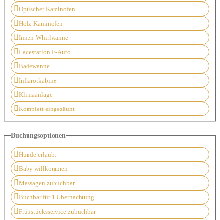
Optischer Kaminofen
Holz-Kaminofen
Innen-Whirlwanne
Ladestation E-Auto
Badewanne
Infrarotkabine
Klimaanlage
Komplett eingezäunt
Buchungsoptionen
Hunde erlaubt
Baby willkommen
Massagen zubuchbar
Buchbar für 1 Übernachtung
Frühstücksservice zubuchbar