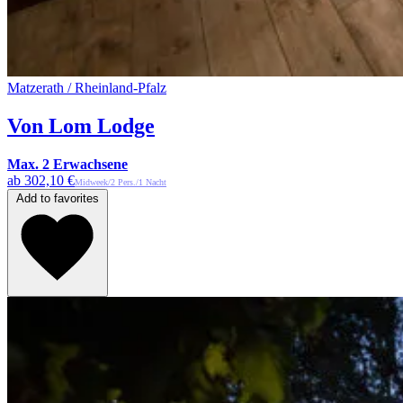
Matzerath / Rheinland-Pfalz
Von Lom Lodge
Max. 2 Erwachsene
ab 302,10 €
Midweek/2 Pers./1 Nacht
Add to favorites