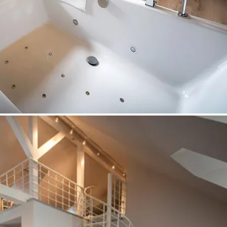
Boekingsopties
Honden toegestaan
Baby welkom
Massages boekbaar
Boekbaar voor 1 overnachting
Ontbijtservice boekbaar
Reset filter
Zoeken