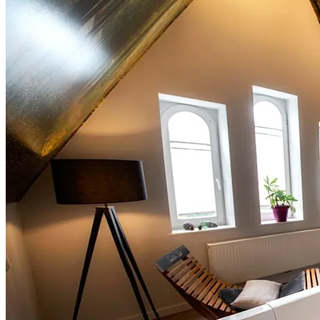
Wacht
Wachtw
Herinn
Aanslu