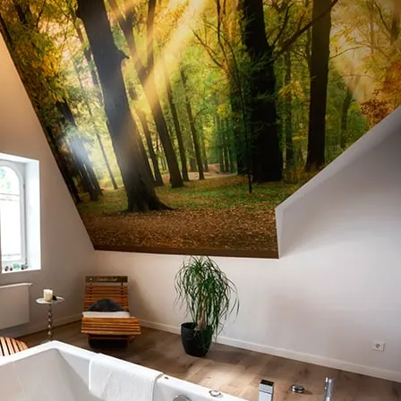
woord
*
oord vergeten?
Klik hier
om het opnieuw in te stellen.
Sauna
er mij
Vrijstaand
Herinner mij
Optische kachel
iting
Naar de online 
Houtkachel
Binnen bubbelbad
Laadstation e-auto's
Badkuip
Infraroodcabine
Airconditioning
Volledig omheind