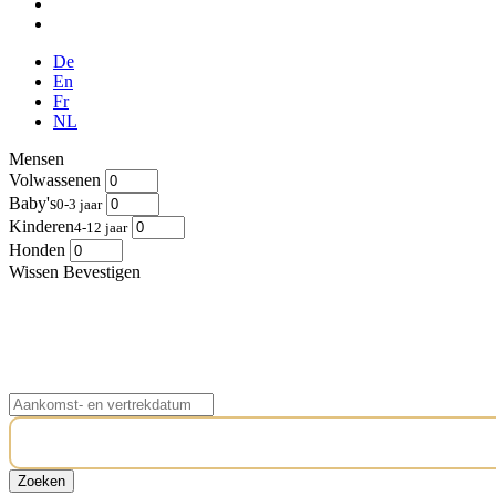
De
En
Fr
NL
Mensen
Volwassenen
Baby's
0-3 jaar
Kinderen
4-12 jaar
Honden
Wissen
Bevestigen