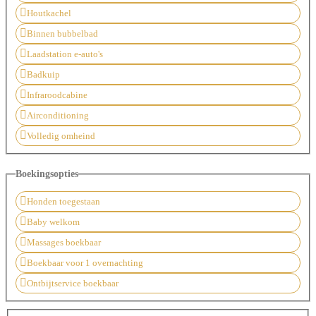
Houtkachel
Binnen bubbelbad
Laadstation e-auto's
Badkuip
Infraroodcabine
Airconditioning
Volledig omheind
Boekingsopties
Honden toegestaan
Baby welkom
Massages boekbaar
Boekbaar voor 1 overnachting
Ontbijtservice boekbaar