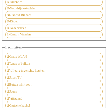
B-Ardennes
D-Noordrijn-Westfalen
NL-Noord-Brabant
D-Rügen
D-Nedersaksen
L-Kanton Vianden
Faciliteiten
Gratis WLAN
Terras of balkon
Volledig ingerichte keuken
Smart TV
Buiten whirlpool
Sauna
Vrijstaand
Optische kachel