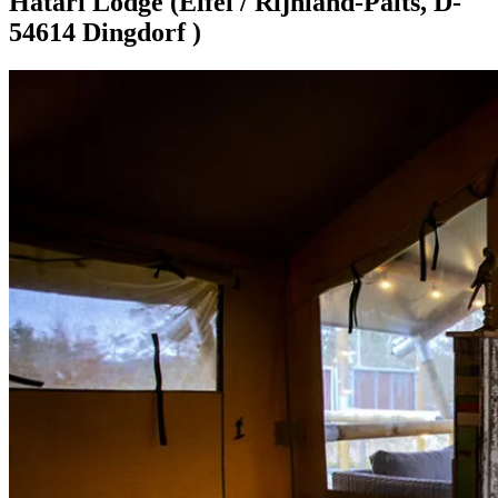
Hatari Lodge (Eifel / Rijnland-Palts, D-
54614 Dingdorf )