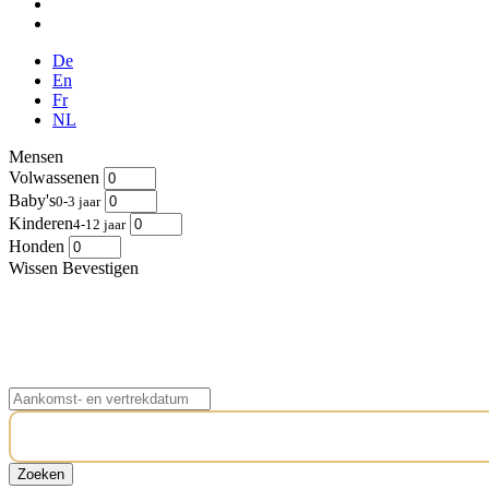
De
En
Fr
NL
Mensen
Volwassenen
Baby's
0-3 jaar
Kinderen
4-12 jaar
Honden
Wissen
Bevestigen