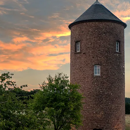
woord
*
oord vergeten?
Klik hier
om het opnieuw in te stellen.
Sauna
er mij
Vrijstaand
Herinner mij
Houtkachel
iting
Naar de online 
Optische kachel
Binnen bubbelbad
Laadstation e-auto's
Infraroodcabine
Badkuip
Airconditioning
Volledig omheind