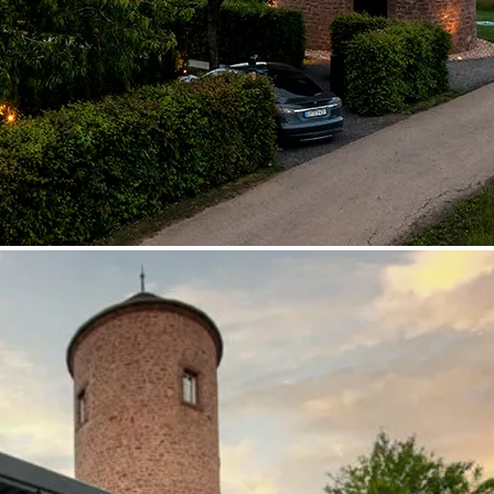
Boekingsopties
Honden toegestaan
Baby welkom
Massages boekbaar
Boekbaar voor 1 overnachting
Ontbijtservice boekbaar
Reset filter
Zoeken