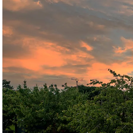
Wacht
Wachtw
Herinn
Aanslu