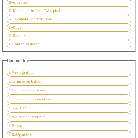
B-Ardennes
D-Rhénanie-du-Nord-Westphalie
NL-Brabant-Septentrional
D-Rügen
D-Basse-Saxe
L-Canton Vianden
Commodités
Wi-Fi gratuit
Terrasse ou balcon
Douche à l'italienne
Cuisine entièrement équipée
Smart TV
Whirlpool extérieur
Sauna
Indépandant