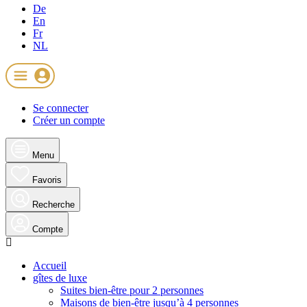
De
En
Fr
NL
Se connecter
Créer un compte
Menu
Favoris
Recherche
Compte
Accueil
gîtes de luxe
Suites bien-être pour 2 personnes
Maisons de bien-être jusqu’à 4 personnes