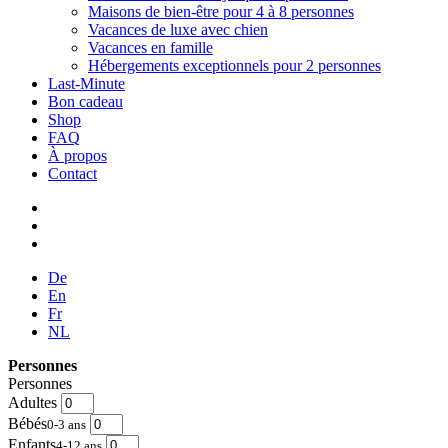
Maisons de bien-être pour 4 à 8 personnes
Vacances de luxe avec chien
Vacances en famille
Hébergements exceptionnels pour 2 personnes
Last-Minute
Bon cadeau
Shop
FAQ
À propos
Contact
De
En
Fr
NL
Personnes
Personnes
Adultes
Bébés
0-3 ans
Enfants
4-12 ans