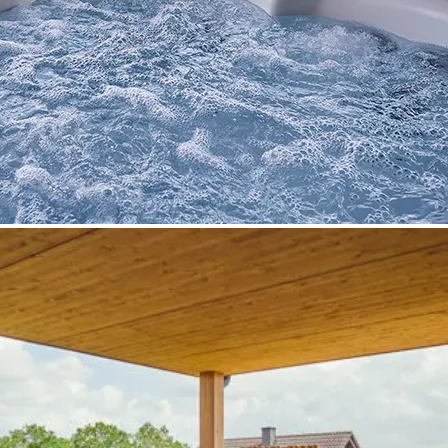
Options de réservation
Chiens autorisés
Bébé bienvenu
Service de massages
Réservable pour 1 nuit
Service de livraison petit-déjeuner
Réinitialiser
Rechercher