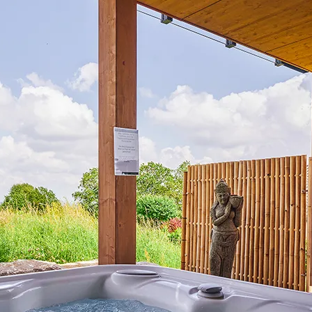
 passe
*
Whirlpool extérieur
 passe oublié?
Cliquez ici
pour le réinitialiser.
venir de moi
Sauna
Se souvenir de moi
Indépandant
nnecter
Vers la boutique e
Cheminée optique
Cheminée à bois
Baignoire balnéo intérieure
Station de recharge voiture électrique
Cabine infrarouge
Baignoire
Climatisation
Entièrement clôturé