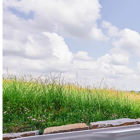
Mot de
Mot de
Se sou
Se co