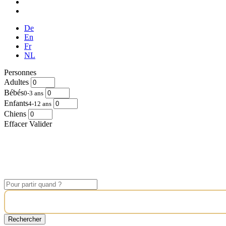
De
En
Fr
NL
Personnes
Adultes
Bébés
0-3 ans
Enfants
4-12 ans
Chiens
Effacer
Valider