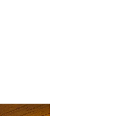
s de parfums
!