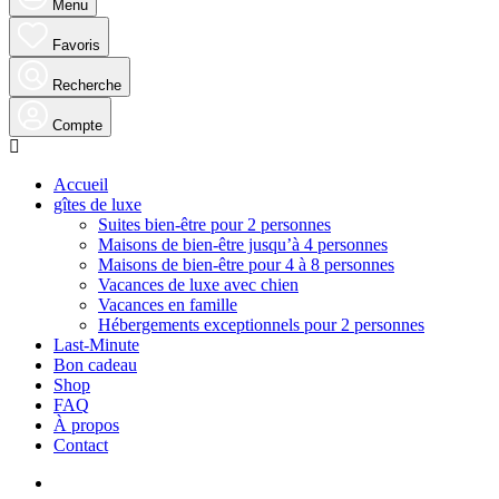
Menu
Favoris
Recherche
Compte
Accueil
gîtes de luxe
Suites bien-être pour 2 personnes
Maisons de bien-être jusqu’à 4 personnes
Maisons de bien-être pour 4 à 8 personnes
Vacances de luxe avec chien
Vacances en famille
Hébergements exceptionnels pour 2 personnes
Last-Minute
Bon cadeau
Shop
FAQ
À propos
Contact